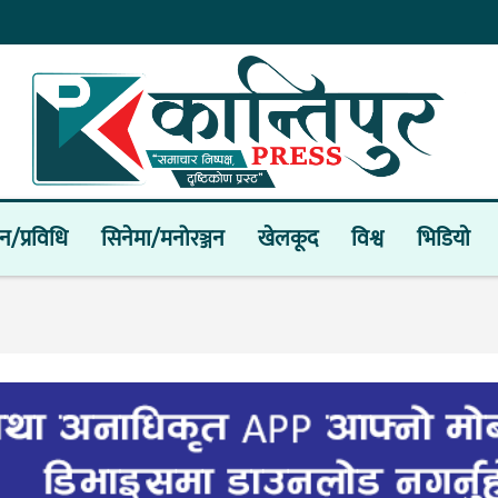
ान/प्रविधि
सिनेमा/मनोरञ्जन
खेलकूद
विश्व
भिडियाे