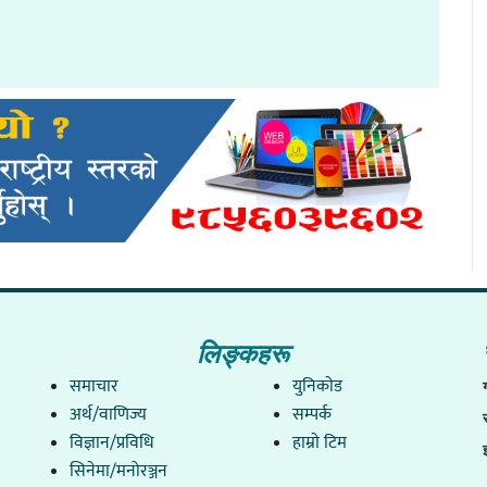
लिङ्कहरू
समाचार
युनिकाेड
अर्थ/वाणिज्य
सम्पर्क
विज्ञान/प्रविधि
हाम्राे टिम
सिनेमा/मनोरञ्जन