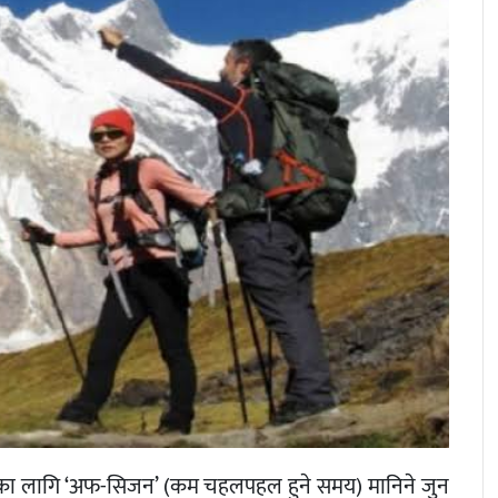
ेत्रका लागि ‘अफ-सिजन’ (कम चहलपहल हुने समय) मानिने जुन