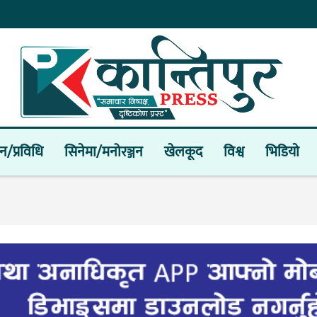
ान/प्रविधि
सिनेमा/मनोरञ्जन
खेलकूद
विश्व
भिडियाे