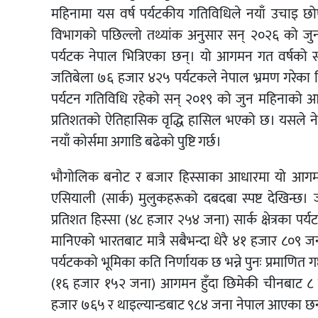
महिनामा यस वर्ष पर्यटकीय गतिविधिले नयाँ उचाइ छो
विभागको पछिल्लो तथ्यांक अनुसार सन् २०२६ को जुन 
पर्यटक नेपाल भित्रिएका छन्। यो आगमन गत वर्षको सो
जतिबेला ७६ हजार ४२५ पर्यटकले नेपाल भ्रमण गरेका थ
पर्यटन गतिविधि रहेको सन् २०१९ को जुन महिनाको आ
प्रतिशतको ऐतिहासिक वृद्धि हासिल भएको छ। यसले नेपाल
नयाँ कोर्समा अगाडि बढेको पुष्टि गर्छ।
भौगोलिक बनोट र बजार हिस्साका आधारमा यो आगमनको
एसियाली (सार्क) मुलुकहरूको दबदबा स्पष्ट देखिन्छ। 
प्रतिशत हिस्सा (४८ हजार २५४ जना) सार्क क्षेत्रका प
मानिएको भारतबाट मात्रै सबैभन्दा धेरै ४१ हजार ८०९ 
पर्यटकको भूमिका कति निर्णायक छ भन्ने पुनः प्रमाणित
(१६ हजार १५२ जना) आगमन हुँदा छिमेकी चीनबाट ८ 
हजार ७६५ र थाइल्यान्डबाट ९८४ जना नेपाल आएका छन