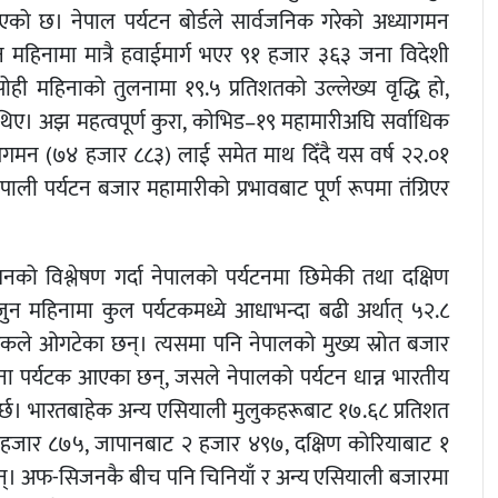
एको छ। नेपाल पर्यटन बोर्डले सार्वजनिक गरेको अध्यागमन
महिनामा मात्रै हवाईमार्ग भएर ९१ हजार ३६३ जना विदेशी
ही महिनाको तुलनामा १९.५ प्रतिशतको उल्लेख्य वृद्धि हो,
िए। अझ महत्वपूर्ण कुरा, कोभिड–१९ महामारीअघि सर्वाधिक
गमन (७४ हजार ८८३) लाई समेत माथ दिँदै यस वर्ष २२.०१
ी पर्यटन बजार महामारीको प्रभावबाट पूर्ण रूपमा तंग्रिएर
 विश्लेषण गर्दा नेपालको पर्यटनमा छिमेकी तथा दक्षिण
जुन महिनामा कुल पर्यटकमध्ये आधाभन्दा बढी अर्थात् ५२.८
र्यटकले ओगटेका छन्। त्यसमा पनि नेपालको मुख्य स्रोत बजार
जना पर्यटक आएका छन्, जसले नेपालको पर्यटन धान्न भारतीय
 गर्छ। भारतबाहेक अन्य एसियाली मुलुकहरूबाट १७.६८ प्रतिशत
हजार ८७५, जापानबाट २ हजार ४९७, दक्षिण कोरियाबाट १
्। अफ-सिजनकै बीच पनि चिनियाँ र अन्य एसियाली बजारमा