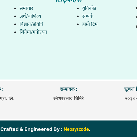
समाचार
युनिकाेड
अर्थ/वाणिज्य
सम्पर्क
विज्ञान/प्रविधि
हाम्राे टिम
सिनेमा/मनोरञ्जन
 :
सम्पादक :
सूचना व
प्रा. लि.
रमेशप्रसाद घिमिरे
५०३०
Nepsyscode
ित. । Crafted & Engineered By :
.