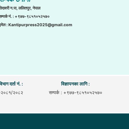
गाेदावरी न.पा, ललितपुर, नेपाल
सम्पर्क नं. : +९७७-९८५१०५२५७०
इमेल :
Kantipurpress2025@gmail.com
िभाग दर्ता नं. :
विज्ञापनका लागि :
-२०८१/२०८२
सम्पर्क : +९७७-९८५१०५२५७०