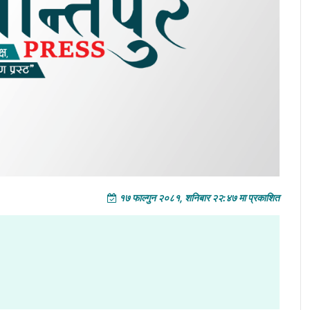
१७ फाल्गुन २०८१, शनिबार २२:४७ मा प्रकाशित