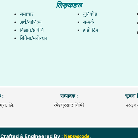
लिङ्कहरू
समाचार
युनिकाेड
अर्थ/वाणिज्य
सम्पर्क
विज्ञान/प्रविधि
हाम्राे टिम
सिनेमा/मनोरञ्जन
 :
सम्पादक :
सूचना व
प्रा. लि.
रमेशप्रसाद घिमिरे
५०३०
Nepsyscode
ित. । Crafted & Engineered By :
.