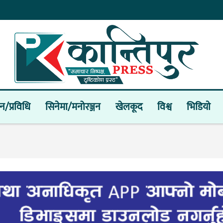
ान/प्रविधि
सिनेमा/मनोरञ्जन
खेलकूद
विश्व
भिडियाे