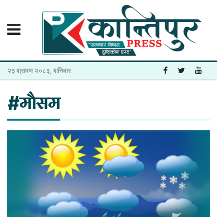
२३ श्रावण २०८३, शनिबार
#मौसम