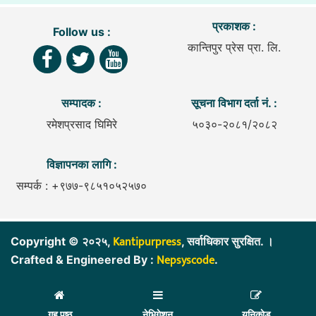
प्रकाशक :
Follow us :
कान्तिपुर प्रेस प्रा. लि.
सम्पादक :
सूचना विभाग दर्ता नं. :
रमेशप्रसाद घिमिरे
५०३०-२०८१/२०८२
विज्ञापनका लागि :
सम्पर्क : +९७७-९८५१०५२५७०
Kantipurpress
Copyright © २०२५,
, सर्वाधिकार सुरक्षित. ।
Nepsyscode
Crafted & Engineered By :
.
गृह पृष्ठ
नेभिगेशन
युनिकाेड
गृह पृष्ठ
नेभिगेशन
युनिकाेड