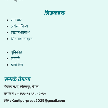
लिङ्कहरू
समाचार
अर्थ/वाणिज्य
विज्ञान/प्रविधि
सिनेमा/मनोरञ्जन
युनिकाेड
सम्पर्क
हाम्राे टिम
सम्पर्क ठेगाना
गाेदावरी न.पा, ललितपुर, नेपाल
सम्पर्क नं. : +९७७-९८५१०५२५७०
इमेल :
Kantipurpress2025@gmail.com