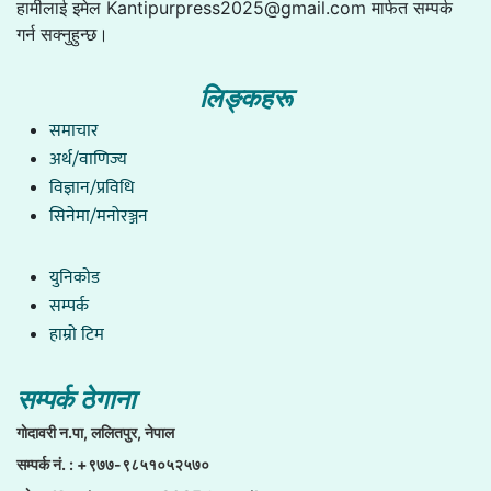
हामीलाई इमेल
Kantipurpress2025@gmail.com
मार्फत सम्पर्क
गर्न सक्नुहुन्छ।
लिङ्कहरू
समाचार
अर्थ/वाणिज्य
विज्ञान/प्रविधि
सिनेमा/मनोरञ्जन
युनिकाेड
सम्पर्क
हाम्राे टिम
सम्पर्क ठेगाना
गाेदावरी न.पा, ललितपुर, नेपाल
सम्पर्क नं. : +९७७-९८५१०५२५७०