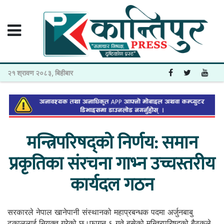
२१ श्रावण २०८३, बिहीबार
मन्त्रिपरिषद्को निर्णय: समान
प्रकृतिका संरचना गाभ्न उच्चस्तरीय
कार्यदल गठन
सरकारले नेपाल खानेपानी संस्थानको महाप्रबन्धक पदमा अर्जुनबाबु
ढकाललाई नियुक्त गरेको छ।फागुन ६ गते बसेको मन्त्रिपरिषद्को बैठकले