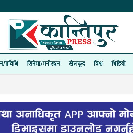
ान/प्रविधि
सिनेमा/मनोरञ्जन
खेलकूद
विश्व
भिडियाे