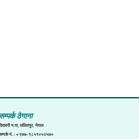
सम्पर्क ठेगाना
गाेदावरी न.पा, ललितपुर, नेपाल
सम्पर्क नं. : +९७७-९८५१०५२५७०