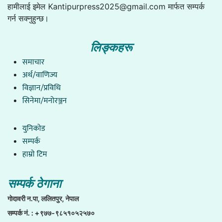
हामीलाई इमेल
Kantipurpress2025@gmail.com
मार्फत सम्पर्क
गर्न सक्नुहुन्छ।
लिङ्कहरू
समाचार
अर्थ/वाणिज्य
विज्ञान/प्रविधि
सिनेमा/मनोरञ्जन
युनिकाेड
सम्पर्क
हाम्राे टिम
सम्पर्क ठेगाना
गाेदावरी न.पा, ललितपुर, नेपाल
सम्पर्क नं. : +९७७-९८५१०५२५७०