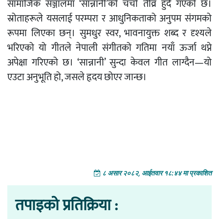
सामाजिक सञ्जालमा ‘सान्नानी’को चर्चा तीव्र हुँदै गएको छ।
स्रोताहरूले यसलाई परम्परा र आधुनिकताको अनुपम संगमको
रूपमा लिएका छन्। सुमधुर स्वर, भावनायुक्त शब्द र दृश्यले
भरिएको यो गीतले नेपाली संगीतको गतिमा नयाँ ऊर्जा थप्ने
अपेक्षा गरिएको छ। ‘सान्नानी’ सुन्दा केवल गीत लाग्दैन—यो
एउटा अनुभूति हो, जसले हृदय छोएर जान्छ।
८ असार २०८२, आईतवार १८:४४ मा प्रकाशित
तपाइको प्रतिक्रिया :