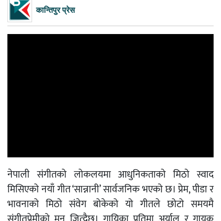
कान्तिपुर प्रेस
नेपाली संगीतको लोकलयमा आधुनिकताको मिठो स्वाद
मिसिएको नयाँ गीत ‘सान्नानी’ सार्वजनिक भएको छ। प्रेम, पीडा र
भावनाको मिठो संवेग बोकेको यो गीतले छोटो समयमै
संगीतप्रेमीको मन जित्दैछ। गायिका प्रतिमा अर्याल र गायक