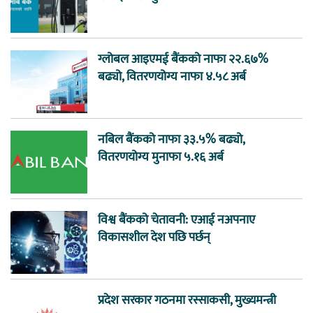
ग्लोबल आइएमई बैंकको नाफा २२.६७%
बढ्यो, वितरणयोग्य नाफा ४.५८ अर्ब
नबिल बैंकको नाफा ३३.५% बढ्यो,
वितरणयोग्य मुनाफा ५.१६ अर्ब
विश्व बैंकको चेतावनी: एआई नअपनाए
विकासशील देश पछि पर्छन्
प्रदेश सरकार गठनमा रस्साकसी, मुख्यमन्त्री