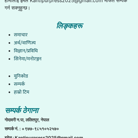
हामीलाई इमेल
Kantipurpress2025@gmail.com
मार्फत सम्पर्क
गर्न सक्नुहुन्छ।
लिङ्कहरू
समाचार
अर्थ/वाणिज्य
विज्ञान/प्रविधि
सिनेमा/मनोरञ्जन
युनिकाेड
सम्पर्क
हाम्राे टिम
सम्पर्क ठेगाना
गाेदावरी न.पा, ललितपुर, नेपाल
सम्पर्क नं. : +९७७-९८५१०५२५७०
इमेल :
Kantipurpress2025@gmail.com