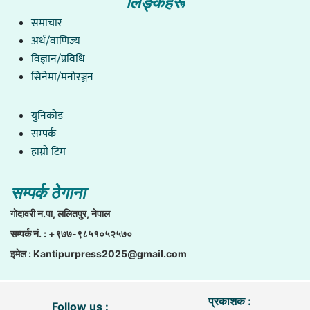
लिङ्कहरू
समाचार
अर्थ/वाणिज्य
विज्ञान/प्रविधि
सिनेमा/मनोरञ्जन
युनिकाेड
सम्पर्क
हाम्राे टिम
सम्पर्क ठेगाना
गाेदावरी न.पा, ललितपुर, नेपाल
सम्पर्क नं. : +९७७-९८५१०५२५७०
इमेल :
Kantipurpress2025@gmail.com
प्रकाशक :
Follow us :