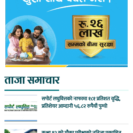
ताजा समाचार
सपोर्ट लघुवित्तको नाफामा १८१ प्रतिशत वृद्धि,
प्रतिशेयर आम्दानी ५६.८२ रुपैयाँ पुग्यो
कक्षा १२ को मौका परीक्षाको नतिजा प्रकाशित