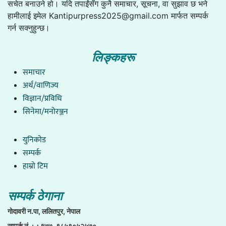
सचेत बनाउने हो। यदि तपाईंसँग कुनै समाचार, सूचना, वा सुझाव छ भने
हामीलाई इमेल
Kantipurpress2025@gmail.com
मार्फत सम्पर्क
गर्न सक्नुहुन्छ।
लिङ्कहरू
समाचार
अर्थ/वाणिज्य
विज्ञान/प्रविधि
सिनेमा/मनोरञ्जन
युनिकाेड
सम्पर्क
हाम्राे टिम
सम्पर्क ठेगाना
गाेदावरी न.पा, ललितपुर, नेपाल
सम्पर्क नं. : +९७७-९८५१०५२५७०