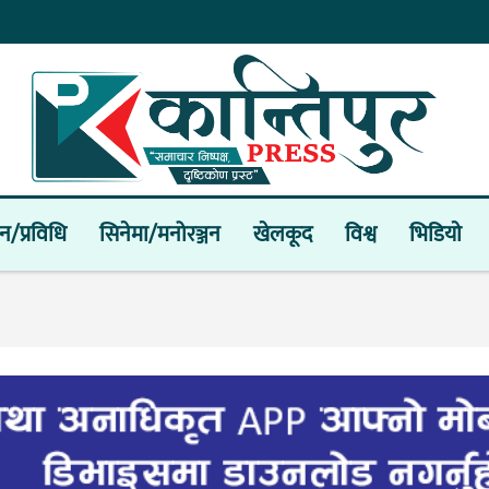
ान/प्रविधि
सिनेमा/मनोरञ्जन
खेलकूद
विश्व
भिडियाे