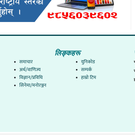
लिङ्कहरू
समाचार
युनिकाेड
अर्थ/वाणिज्य
सम्पर्क
विज्ञान/प्रविधि
हाम्राे टिम
सिनेमा/मनोरञ्जन