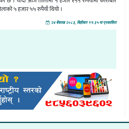
ढेको छ । चाँदी आज तोलामा ५ हजार १५५ रुपैयाँमा कारोबार
लाको ५ हजार ५५ रुपैयाँ थियो ।
२४ बैशाख २०८३, बिहीबार ११:३५ मा प्रकाशित