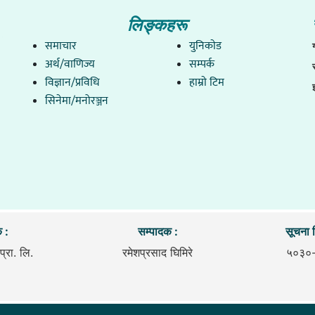
लिङ्कहरू
समाचार
युनिकाेड
अर्थ/वाणिज्य
सम्पर्क
विज्ञान/प्रविधि
हाम्राे टिम
सिनेमा/मनोरञ्जन
 :
सम्पादक :
सूचना व
प्रा. लि.
रमेशप्रसाद घिमिरे
५०३०