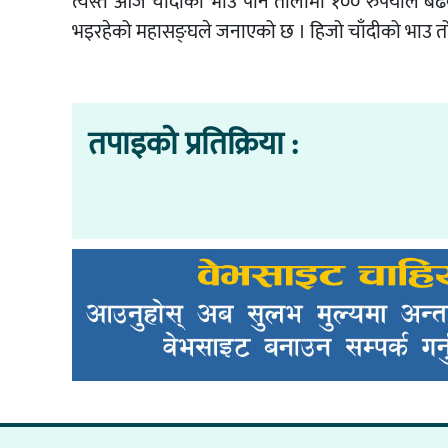
त्यस्तै आज चाँदीको भाउ पनि तोलामा १०० रुपैयाँले ब
भइरहेको महासङ्घले जनाएको छ । हिजो चाँदीको भाउ तो
तपाइको प्रतिक्रिया :