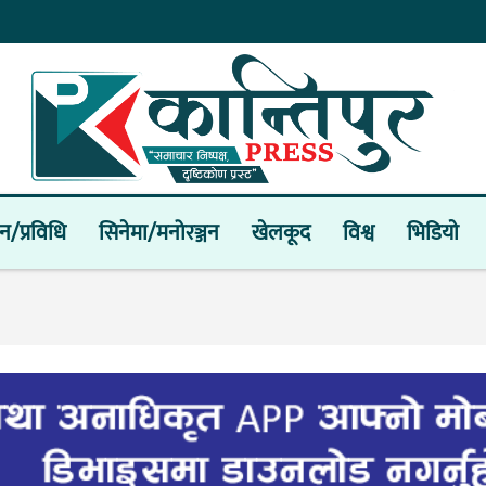
ान/प्रविधि
सिनेमा/मनोरञ्जन
खेलकूद
विश्व
भिडियाे