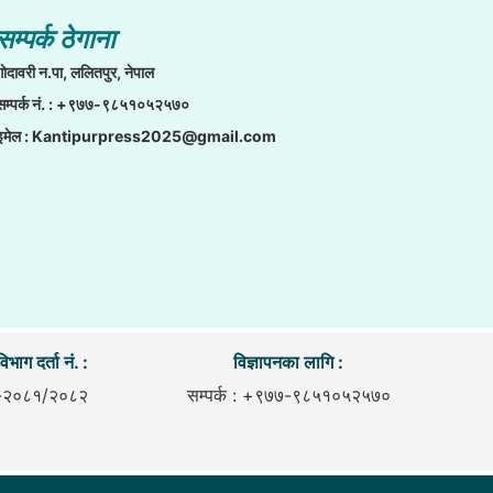
सम्पर्क ठेगाना
गाेदावरी न.पा, ललितपुर, नेपाल
सम्पर्क नं. : +९७७-९८५१०५२५७०
इमेल :
Kantipurpress2025@gmail.com
िभाग दर्ता नं. :
विज्ञापनका लागि :
-२०८१/२०८२
सम्पर्क : +९७७-९८५१०५२५७०