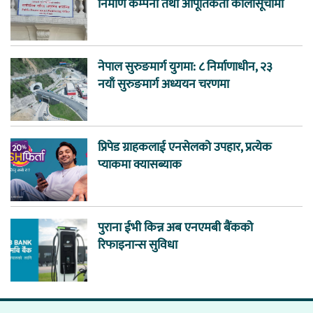
निर्माण कम्पनी तथा आपूर्तिकर्ता कालोसूचीमा
नेपाल सुरुङमार्ग युगमा: ८ निर्माणाधीन, २३
नयाँ सुरुङमार्ग अध्ययन चरणमा
प्रिपेड ग्राहकलाई एनसेलको उपहार, प्रत्येक
प्याकमा क्यासब्याक
पुराना ईभी किन्न अब एनएमबी बैंकको
रिफाइनान्स सुविधा