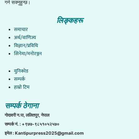
गर्न सक्नुहुन्छ।
लिङ्कहरू
समाचार
अर्थ/वाणिज्य
विज्ञान/प्रविधि
सिनेमा/मनोरञ्जन
युनिकाेड
सम्पर्क
हाम्राे टिम
सम्पर्क ठेगाना
गाेदावरी न.पा, ललितपुर, नेपाल
सम्पर्क नं. : +९७७-९८५१०५२५७०
इमेल :
Kantipurpress2025@gmail.com