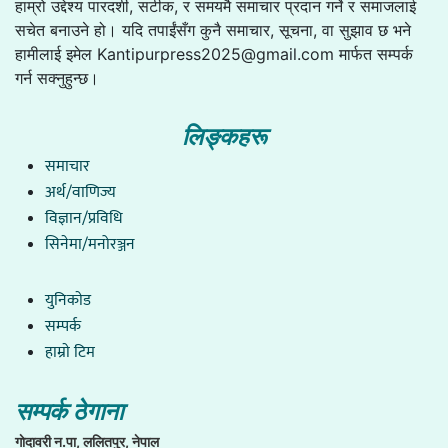
हाम्रो उद्देश्य पारदर्शी, सटीक, र समयमै समाचार प्रदान गर्ने र समाजलाई
सचेत बनाउने हो। यदि तपाईंसँग कुनै समाचार, सूचना, वा सुझाव छ भने
हामीलाई इमेल
Kantipurpress2025@gmail.com
मार्फत सम्पर्क
गर्न सक्नुहुन्छ।
लिङ्कहरू
समाचार
अर्थ/वाणिज्य
विज्ञान/प्रविधि
सिनेमा/मनोरञ्जन
युनिकाेड
सम्पर्क
हाम्राे टिम
सम्पर्क ठेगाना
गाेदावरी न.पा, ललितपुर, नेपाल