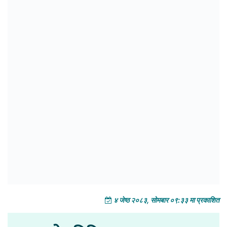
४ जेष्ठ २०८३, सोमबार ०९:३३ मा प्रकाशित