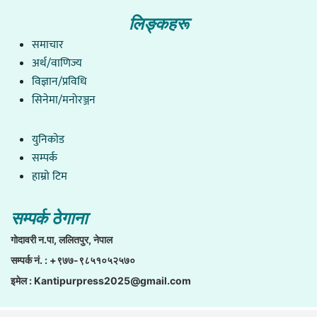
लिङ्कहरू
समाचार
अर्थ/वाणिज्य
विज्ञान/प्रविधि
सिनेमा/मनोरञ्जन
युनिकाेड
सम्पर्क
हाम्राे टिम
सम्पर्क ठेगाना
गाेदावरी न.पा, ललितपुर, नेपाल
सम्पर्क नं. : +९७७-९८५१०५२५७०
इमेल :
Kantipurpress2025@gmail.com