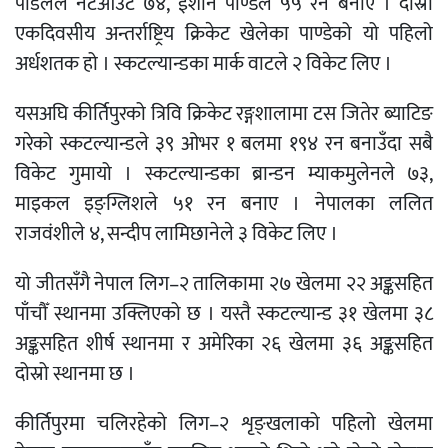
पौडेलले नटआउट ७४, ईशान पाण्डेले ५५ रन बनाए । दोस्रो
एकदिवसीय अन्तर्राष्ट्रिय क्रिकेट खेलेका पाण्डेको यो पहिलो
अर्धशतक हो । स्कटल्यान्डका मार्क वाटले २ विकेट लिए ।
यसअघि कीर्तिपुरको त्रिवि क्रिकेट रङ्गशालामा टस जितेर ब्याटिङ
गरेको स्कटल्यान्डले ३९ ओभर १ बलमा १९४ रन बनाउँदा सबै
विकेट गुमायो । स्कटल्यान्डका ब्रान्डन म्याकमुलेनले ७३,
माइकल इङ्ग्लिशले ५१ रन बनाए । नेपालका ललित
राजवंशीले ४, सन्दीप लामिछानेले ३ विकेट लिए ।
यो जीतसँगै नेपाल लिग–२ तालिकामा २७ खेलमा २२ अङ्कसहित
पाँचौँ स्थानमा उक्लिएको छ । यस्तै स्कटल्यान्ड ३१ खेलमा ३८
अङ्कसहित शीर्ष स्थानमा र अमेरिका २६ खेलमा ३६ अङ्कसहित
दोस्रो स्थानमा छ ।
कीर्तिपुरमा चलिरहेको लिग–२ शृङ्खलाको पहिलो खेलमा