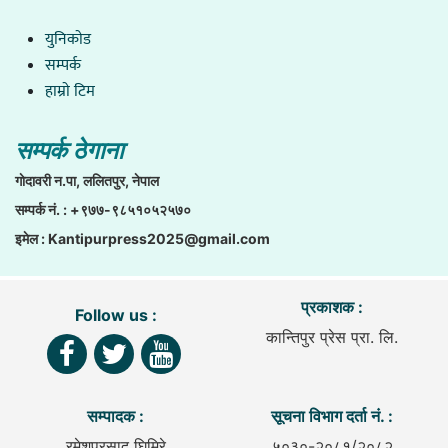
युनिकाेड
सम्पर्क
हाम्राे टिम
सम्पर्क ठेगाना
गाेदावरी न.पा, ललितपुर, नेपाल
सम्पर्क नं. : +९७७-९८५१०५२५७०
इमेल :
Kantipurpress2025@gmail.com
प्रकाशक :
Follow us :
कान्तिपुर प्रेस प्रा. लि.
सम्पादक :
सूचना विभाग दर्ता नं. :
रमेशप्रसाद घिमिरे
५०३०-२०८१/२०८२