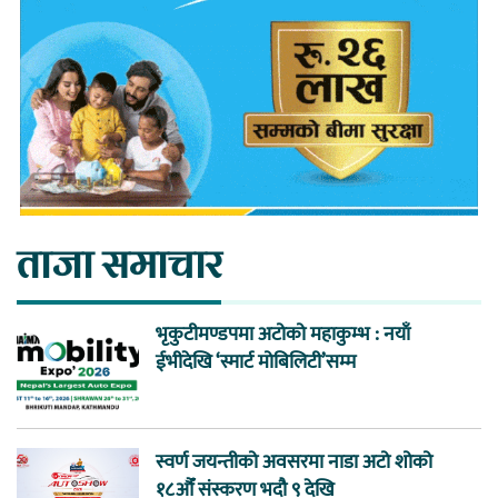
ताजा समाचार
भृकुटीमण्डपमा अटोको महाकुम्भ : नयाँ
ईभीदेखि ‘स्मार्ट मोबिलिटी’सम्म
स्वर्ण जयन्तीको अवसरमा नाडा अटो शोको
१८औँ संस्करण भदौ ९ देखि