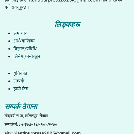
गर्न सक्नुहुन्छ।
लिङ्कहरू
समाचार
अर्थ/वाणिज्य
विज्ञान/प्रविधि
सिनेमा/मनोरञ्जन
युनिकाेड
सम्पर्क
हाम्राे टिम
सम्पर्क ठेगाना
गाेदावरी न.पा, ललितपुर, नेपाल
सम्पर्क नं. : +९७७-९८५१०५२५७०
इमेल :
Kantipurpress2025@gmail.com