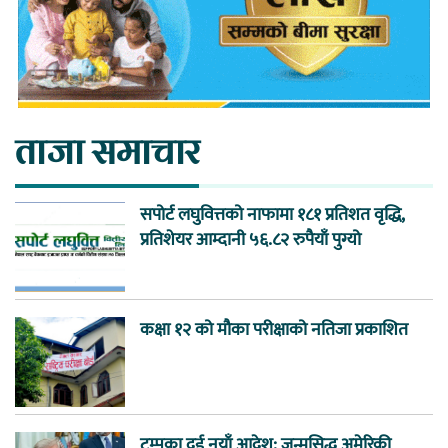
ताजा समाचार
सपोर्ट लघुवित्तको नाफामा १८१ प्रतिशत वृद्धि,
प्रतिशेयर आम्दानी ५६.८२ रुपैयाँ पुग्यो
कक्षा १२ को मौका परीक्षाको नतिजा प्रकाशित
ट्रम्पका दुई नयाँ आदेश: जन्मसिद्ध अमेरिकी