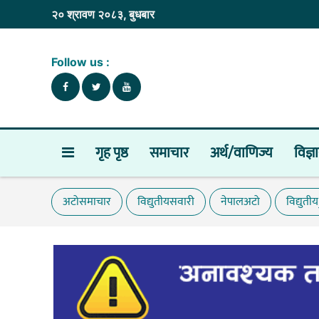
२० श्रावण २०८३, बुधबार
Follow us :
गृह पृष्ठ
समाचार
अर्थ/वाणिज्य
विज्ञ
अटोसमाचार
विद्युतीयसवारी
नेपालअटो
विद्युती