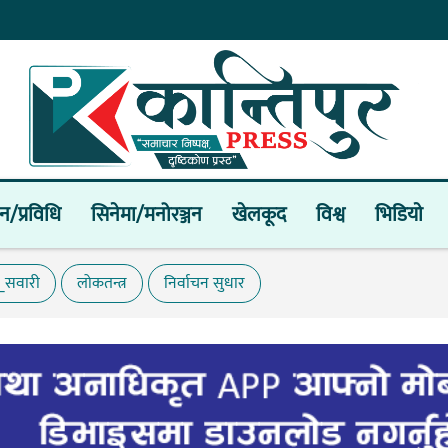
ान/प्रविधि
सिनेमा/मनोरञ्जन
खेलकूद
विश्व
भिडियाे
य_सवारी
लोकतन्त्र
निर्वाचन सुधार