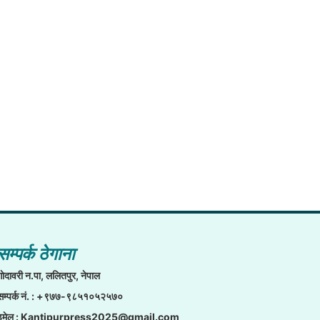
सम्पर्क ठेगाना
गाेदावरी न.पा, ललितपुर, नेपाल
सम्पर्क नं. : +९७७-९८५१०५२५७०
इमेल :
Kantipurpress2025@gmail.com