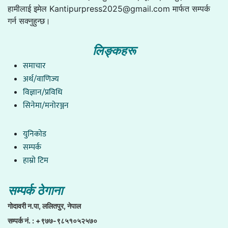
हामीलाई इमेल
Kantipurpress2025@gmail.com
मार्फत सम्पर्क
गर्न सक्नुहुन्छ।
लिङ्कहरू
समाचार
अर्थ/वाणिज्य
विज्ञान/प्रविधि
सिनेमा/मनोरञ्जन
युनिकाेड
सम्पर्क
हाम्राे टिम
सम्पर्क ठेगाना
गाेदावरी न.पा, ललितपुर, नेपाल
सम्पर्क नं. : +९७७-९८५१०५२५७०