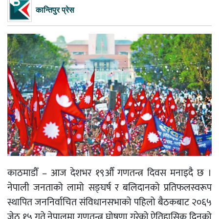
कान्तिपुर प्रेस
काठमाडौँ – आज देशभर १९औँ गणतन्त्र दिवस मनाइदै छ ।
नेपाली जनताको लामो सङ्घर्ष र बलिदानको प्रतिफलस्वरूप
स्थापित जननिर्वाचित संविधानसभाको पहिलो बैठकबाट २०६५
जेठ १५ गते नेपालमा गणतन्त्र घोषणा गरेको ऐतिहासिक दिनको