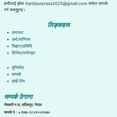
हामीलाई इमेल
Kantipurpress2025@gmail.com
मार्फत सम्पर्क
गर्न सक्नुहुन्छ।
लिङ्कहरू
समाचार
अर्थ/वाणिज्य
विज्ञान/प्रविधि
सिनेमा/मनोरञ्जन
युनिकाेड
सम्पर्क
हाम्राे टिम
सम्पर्क ठेगाना
गाेदावरी न.पा, ललितपुर, नेपाल
सम्पर्क नं. : +९७७-९८५१०५२५७०