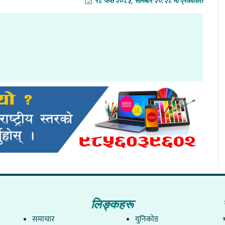
१८ जेष्ठ २०८३, सोमबार २०:२८ मा प्रकाशित
लिङ्कहरू
समाचार
युनिकाेड