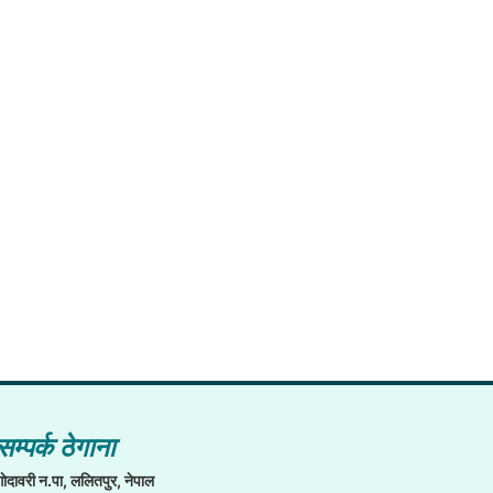
सम्पर्क ठेगाना
गाेदावरी न.पा, ललितपुर, नेपाल