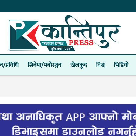
ान/प्रविधि
सिनेमा/मनोरञ्जन
खेलकूद
विश्व
भिडियाे