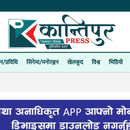
ान/प्रविधि
सिनेमा/मनोरञ्जन
खेलकूद
विश्व
भिडियाे