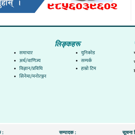
लिङ्कहरू
समाचार
युनिकाेड
अर्थ/वाणिज्य
सम्पर्क
विज्ञान/प्रविधि
हाम्राे टिम
सिनेमा/मनोरञ्जन
 :
सम्पादक :
सूचना व