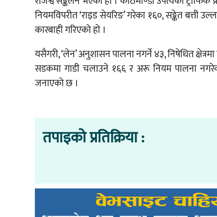
राजश्व सङ्कलन भएको हो । काठमाण्डौ उपत्यका ट्राफिक प
नियमविपरीत ‘राइड सेयरिङ’ गरेका १६०, सङ्केत बत्ती उल्
कारबाही गरिएको हो ।
यसैगरी, ‘लेन’ अनुशासन पालना नगर्ने ४३, निषेधित क्षेत्रमा
सडकमा गाडी चलाउने १६६ र अरू नियम पालना नगरे
जनाएको छ ।
तपाइको प्रतिक्रिया :