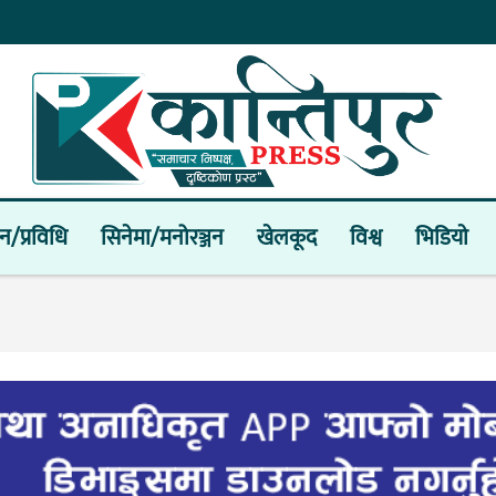
ान/प्रविधि
सिनेमा/मनोरञ्जन
खेलकूद
विश्व
भिडियाे