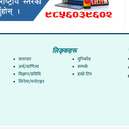
लिङ्कहरू
समाचार
युनिकाेड
अर्थ/वाणिज्य
सम्पर्क
विज्ञान/प्रविधि
हाम्राे टिम
सिनेमा/मनोरञ्जन