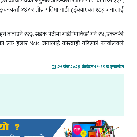
्रहरी कार्यालयका अनुसार जाँडरक्सी खाएर गाडी चलाउने १२८,
लङ्घनकर्ता १४१ र तीव्र गतिमा गाडी हुइँक्याएका १८३ जनालाई
 हर्न बजाउने १२३, सडक पेटीमा गाडी ‘पार्किङ’ गर्ने १४, एकतर्फी
का एक हजार ४८७ जनालाई कारबाही गरिएको कार्यालयले
२१ जेष्ठ २०८३, बिहीबार ११:१६ मा प्रकाशित