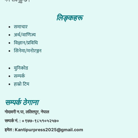
लिङ्कहरू
समाचार
अर्थ/वाणिज्य
विज्ञान/प्रविधि
सिनेमा/मनोरञ्जन
युनिकाेड
सम्पर्क
हाम्राे टिम
सम्पर्क ठेगाना
गाेदावरी न.पा, ललितपुर, नेपाल
सम्पर्क नं. : +९७७-९८५१०५२५७०
इमेल :
Kantipurpress2025@gmail.com