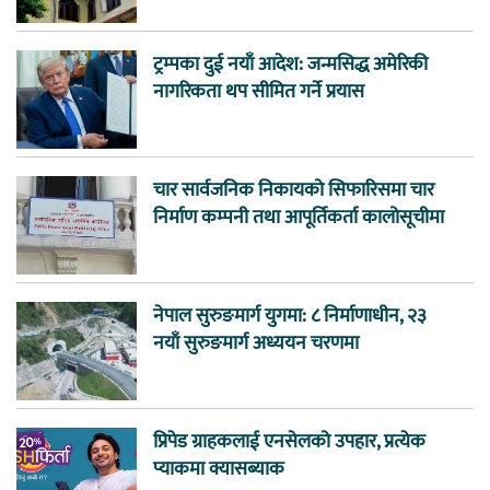
ट्रम्पका दुई नयाँ आदेश: जन्मसिद्ध अमेरिकी
नागरिकता थप सीमित गर्ने प्रयास
चार सार्वजनिक निकायको सिफारिसमा चार
निर्माण कम्पनी तथा आपूर्तिकर्ता कालोसूचीमा
नेपाल सुरुङमार्ग युगमा: ८ निर्माणाधीन, २३
नयाँ सुरुङमार्ग अध्ययन चरणमा
प्रिपेड ग्राहकलाई एनसेलको उपहार, प्रत्येक
प्याकमा क्यासब्याक