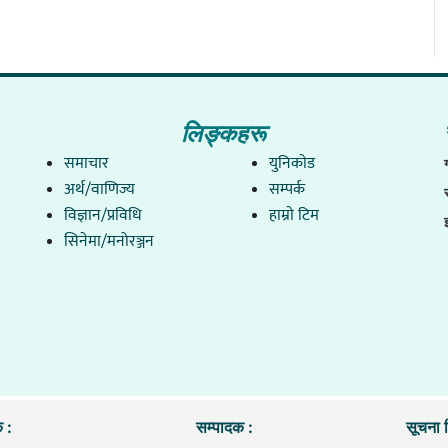
लिङ्कहरू
समाचार
युनिकाेड
अर्थ/वाणिज्य
सम्पर्क
विज्ञान/प्रविधि
हाम्राे टिम
सिनेमा/मनोरञ्जन
 :
सम्पादक :
सूचना व