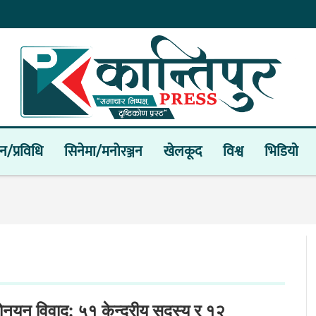
ान/प्रविधि
सिनेमा/मनोरञ्जन
खेलकूद
विश्व
भिडियाे
नोनयन विवाद: ५१ केन्द्रीय सदस्य र १२