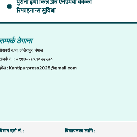
पुराना ईभी किन्न अब एनएमबी बैंकको
रिफाइनान्स सुविधा
सम्पर्क ठेगाना
गाेदावरी न.पा, ललितपुर, नेपाल
सम्पर्क नं. : +९७७-९८५१०५२५७०
इमेल :
Kantipurpress2025@gmail.com
िभाग दर्ता नं. :
विज्ञापनका लागि :