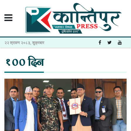
२२ श्रावण २०८३, शुक्रबार
१०० दिन