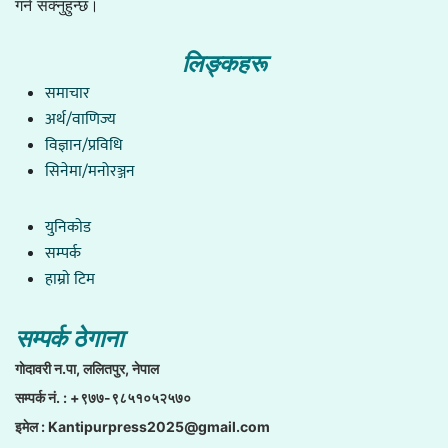
गर्न सक्नुहुन्छ।
लिङ्कहरू
समाचार
अर्थ/वाणिज्य
विज्ञान/प्रविधि
सिनेमा/मनोरञ्जन
युनिकाेड
सम्पर्क
हाम्राे टिम
सम्पर्क ठेगाना
गाेदावरी न.पा, ललितपुर, नेपाल
सम्पर्क नं. : +९७७-९८५१०५२५७०
इमेल :
Kantipurpress2025@gmail.com