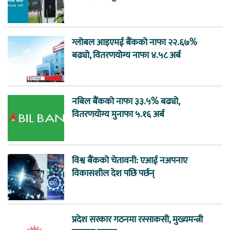
ग्लोबल आइएमई बैंकको नाफा २२.६७%
बढ्यो, वितरणयोग्य नाफा ४.५८ अर्ब
नबिल बैंकको नाफा ३३.५% बढ्यो,
वितरणयोग्य मुनाफा ५.१६ अर्ब
विश्व बैंकको चेतावनी: एआई नअपनाए
विकासशील देश पछि पर्छन्
प्रदेश सरकार गठनमा रस्साकसी, मुख्यमन्त्री