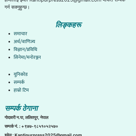
गर्न सक्नुहुन्छ।
लिङ्कहरू
समाचार
अर्थ/वाणिज्य
विज्ञान/प्रविधि
सिनेमा/मनोरञ्जन
युनिकाेड
सम्पर्क
हाम्राे टिम
सम्पर्क ठेगाना
गाेदावरी न.पा, ललितपुर, नेपाल
सम्पर्क नं. : +९७७-९८५१०५२५७०
इमेल :
Kantipurpress2025@gmail.com