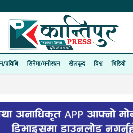
ान/प्रविधि
सिनेमा/मनोरञ्जन
खेलकूद
विश्व
भिडियाे