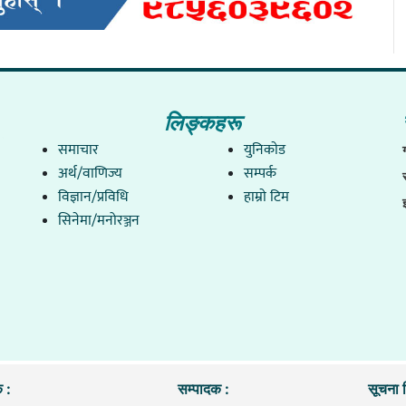
लिङ्कहरू
समाचार
युनिकाेड
अर्थ/वाणिज्य
सम्पर्क
विज्ञान/प्रविधि
हाम्राे टिम
सिनेमा/मनोरञ्जन
 :
सम्पादक :
सूचना व