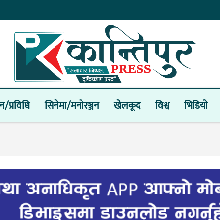
ान/प्रविधि
सिनेमा/मनोरञ्जन
खेलकूद
विश्व
भिडियाे