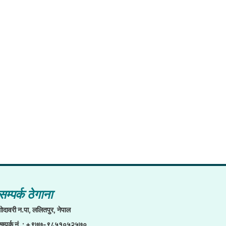
सम्पर्क ठेगाना
गाेदावरी न.पा, ललितपुर, नेपाल
सम्पर्क नं. : +९७७-९८५१०५२५७०