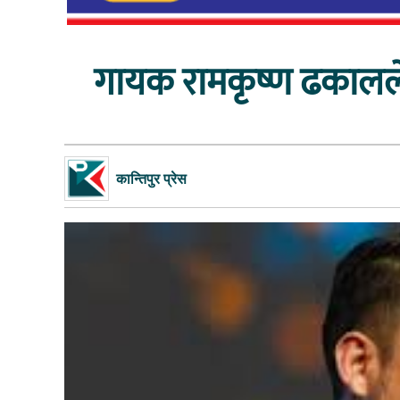
गायक रामकृष्ण ढकालले 
कान्तिपुर प्रेस