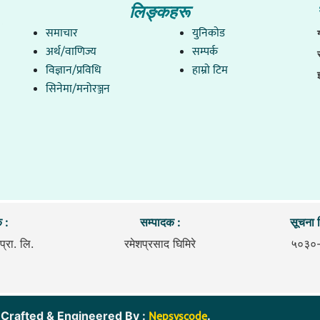
लिङ्कहरू
समाचार
युनिकाेड
अर्थ/वाणिज्य
सम्पर्क
विज्ञान/प्रविधि
हाम्राे टिम
सिनेमा/मनोरञ्जन
 :
सम्पादक :
सूचना व
प्रा. लि.
रमेशप्रसाद घिमिरे
५०३०
Nepsyscode
ित. । Crafted & Engineered By :
.