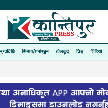
ान/प्रविधि
सिनेमा/मनोरञ्जन
खेलकूद
विश्व
भिडियाे