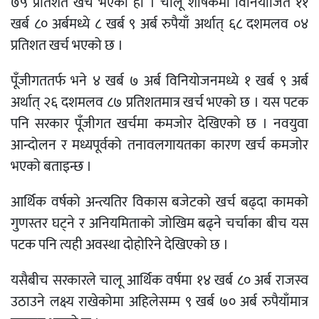
७५ प्रतिशत खर्च भएको हो । चालू शीर्षकमा विनियोजित ११
खर्ब ८० अर्बमध्ये ८ खर्ब ९ अर्ब रुपैयाँ अर्थात् ६८ दशमलव ०४
प्रतिशत खर्च भएको छ ।
पूँजीगततर्फ भने ४ खर्ब ७ अर्ब विनियोजनमध्ये १ खर्ब ९ अर्ब
अर्थात् २६ दशमलव ८७ प्रतिशतमात्र खर्च भएको छ । यस पटक
पनि सरकार पूँजीगत खर्चमा कमजोर देखिएको छ । नवयुवा
आन्दोलन र मध्यपूर्वको तनावलगायतका कारण खर्च कमजोर
भएको बताइन्छ ।
आर्थिक वर्षको अन्त्यतिर विकास बजेटको खर्च बढ्दा कामको
गुणस्तर घट्ने र अनियमिताको जोखिम बढ्ने चर्चाका बीच यस
पटक पनि त्यही अवस्था दोहोरिने देखिएको छ ।
यसैबीच सरकारले चालू आर्थिक वर्षमा १४ खर्ब ८० अर्ब राजस्व
उठाउने लक्ष्य राखेकोमा अहिलेसम्म ९ खर्ब ७० अर्ब रुपैयाँमात्र