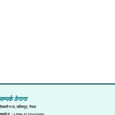
सम्पर्क ठेगाना
गाेदावरी न.पा, ललितपुर, नेपाल
सम्पर्क नं. : +९७७-९८५१०५२५७०