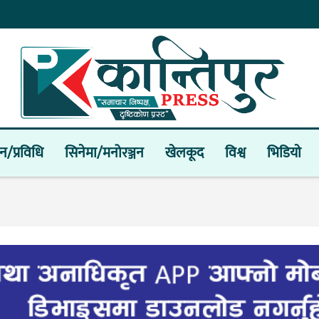
ान/प्रविधि
सिनेमा/मनोरञ्जन
खेलकूद
विश्व
भिडियाे