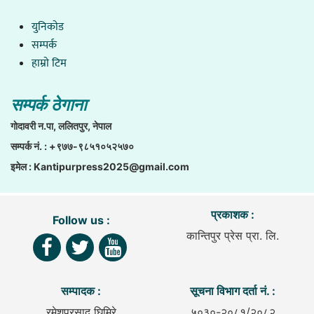
युनिकाेड
सम्पर्क
हाम्राे टिम
सम्पर्क ठेगाना
गाेदावरी न.पा, ललितपुर, नेपाल
सम्पर्क नं. : +९७७-९८५१०५२५७०
इमेल :
Kantipurpress2025@gmail.com
प्रकाशक :
Follow us :
कान्तिपुर प्रेस प्रा. लि.
सम्पादक :
सूचना विभाग दर्ता नं. :
रमेशप्रसाद घिमिरे
५०३०-२०८१/२०८२