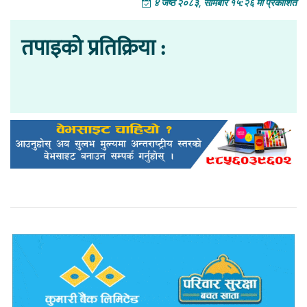
४ जेष्ठ २०८३, सोमबार १५:२६ मा प्रकाशित
तपाइको प्रतिक्रिया :