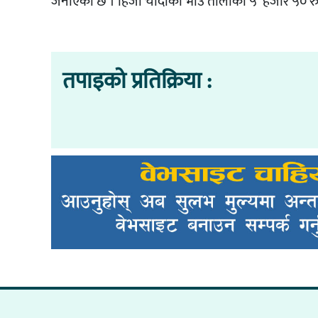
जनाएको छ । हिजो चाँदीको भाउ तोलाको ५ हजार ५० रुपै
तपाइको प्रतिक्रिया :