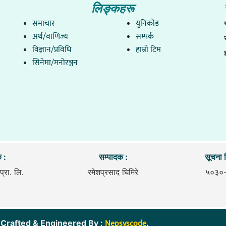
लिङ्कहरू
समाचार
युनिकाेड
अर्थ/वाणिज्य
सम्पर्क
विज्ञान/प्रविधि
हाम्राे टिम
सिनेमा/मनोरञ्जन
 :
सम्पादक :
सूचना व
प्रा. लि.
रमेशप्रसाद घिमिरे
५०३०
Nepsyscode
ित. । Crafted & Engineered By :
.