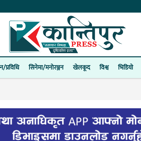
ान/प्रविधि
सिनेमा/मनोरञ्जन
खेलकूद
विश्व
भिडियाे