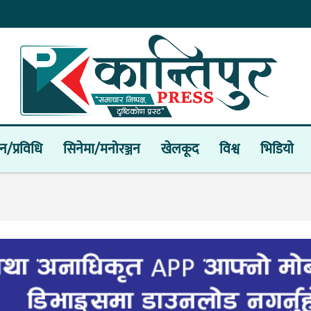
ान/प्रविधि
सिनेमा/मनोरञ्जन
खेलकूद
विश्व
भिडियाे