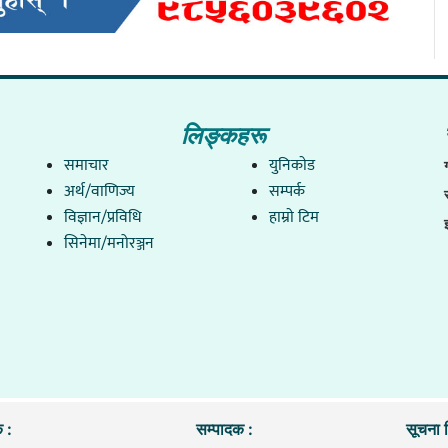
लिङ्कहरू
समाचार
युनिकाेड
अर्थ/वाणिज्य
सम्पर्क
विज्ञान/प्रविधि
हाम्राे टिम
सिनेमा/मनोरञ्जन
 :
सम्पादक :
सूचना व