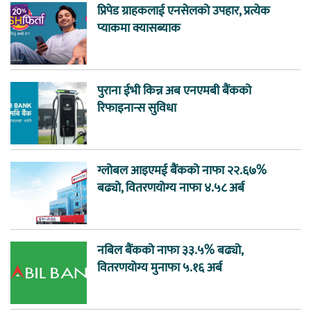
प्रिपेड ग्राहकलाई एनसेलको उपहार, प्रत्येक
प्याकमा क्यासब्याक
पुराना ईभी किन्न अब एनएमबी बैंकको
रिफाइनान्स सुविधा
ग्लोबल आइएमई बैंकको नाफा २२.६७%
बढ्यो, वितरणयोग्य नाफा ४.५८ अर्ब
नबिल बैंकको नाफा ३३.५% बढ्यो,
वितरणयोग्य मुनाफा ५.१६ अर्ब