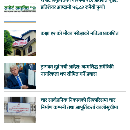
सपोर्ट लघुवित्तको नाफामा १८१ प्रतिशत वृद्धि,
प्रतिशेयर आम्दानी ५६.८२ रुपैयाँ पुग्यो
कक्षा १२ को मौका परीक्षाको नतिजा प्रकाशित
ट्रम्पका दुई नयाँ आदेश: जन्मसिद्ध अमेरिकी
नागरिकता थप सीमित गर्ने प्रयास
चार सार्वजनिक निकायको सिफारिसमा चार
निर्माण कम्पनी तथा आपूर्तिकर्ता कालोसूचीमा