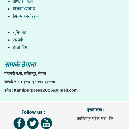
अर्थ/वाणिज्य
विज्ञान/प्रविधि
सिनेमा/मनोरञ्जन
युनिकाेड
सम्पर्क
हाम्राे टिम
सम्पर्क ठेगाना
गाेदावरी न.पा, ललितपुर, नेपाल
सम्पर्क नं. : +९७७-९८५१०५२५७०
इमेल :
Kantipurpress2025@gmail.com
प्रकाशक :
Follow us :
कान्तिपुर प्रेस प्रा. लि.