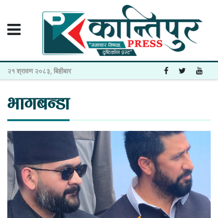
२१ श्रावण २०८३, बिहीबार
भागबन्डा