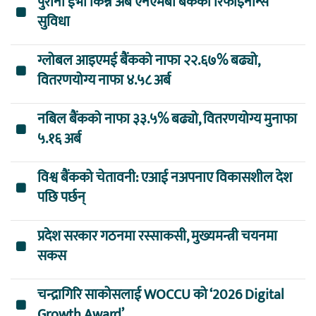
पुराना ईभी किन्न अब एनएमबी बैंकको रिफाइनान्स
सुविधा
ग्लोबल आइएमई बैंकको नाफा २२.६७% बढ्यो,
वितरणयोग्य नाफा ४.५८ अर्ब
नबिल बैंकको नाफा ३३.५% बढ्यो, वितरणयोग्य मुनाफा
५.१६ अर्ब
विश्व बैंकको चेतावनी: एआई नअपनाए विकासशील देश
पछि पर्छन्
प्रदेश सरकार गठनमा रस्साकसी, मुख्यमन्त्री चयनमा
सकस
चन्द्रागिरि साकोसलाई WOCCU को ‘2026 Digital
Growth Award’